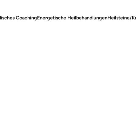
isches Coaching
Energetische Heilbehandlungen
Heilsteine/Kr