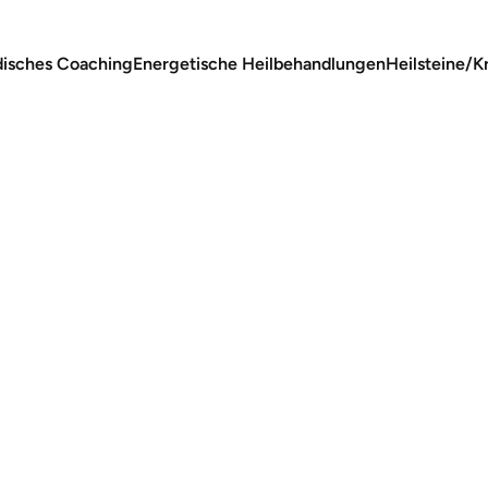
isches Coaching
Energetische Heilbehandlungen
Heilsteine/Kr